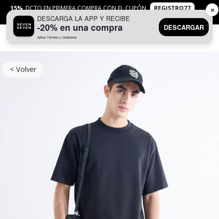
15%
DCTO EN PRIMERA COMPRA CON EL CUPÓN
REGISTRO77
✕
DESCARGA LA APP Y RECIBE
APLICAN
TYC
-20% en una compra
DESCARGAR
Aplican Términos y Condiciones
0
< Volver