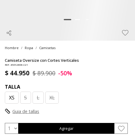
Hombre
Ropa
Camisetas
Camiseta Oversize con Cortes Verticales
REF. 45092808-C21
$ 44.950
$ 89.900
-50%
TALLA
XS
S
L
XL
Guia de tallas
Agregar