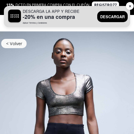
15%
DCTO EN PRIMERA COMPRA CON EL CUPÓN
REGISTRO77
✕
DESCARGA LA APP Y RECIBE
APLICAN
TYC
-20% en una compra
DESCARGAR
Aplican Términos y Condiciones
0
< Volver