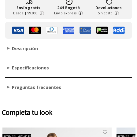
Envío gratis
24H Bogotá
Devoluciones
Desde
$ 99.900
Envío express
Sin costo
i
i
i
Descripción
Especificaciones
Preguntas frecuentes
Completa tu look
ULTIMAS UNIDADES
ULTIMAS UNI