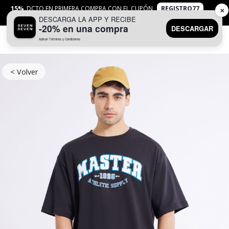
15%
DCTO EN PRIMERA COMPRA CON EL CUPÓN
REGISTRO77
✕
DESCARGA LA APP Y RECIBE
APLICAN
TYC
-20% en una compra
DESCARGAR
Aplican Términos y Condiciones
0
< Volver