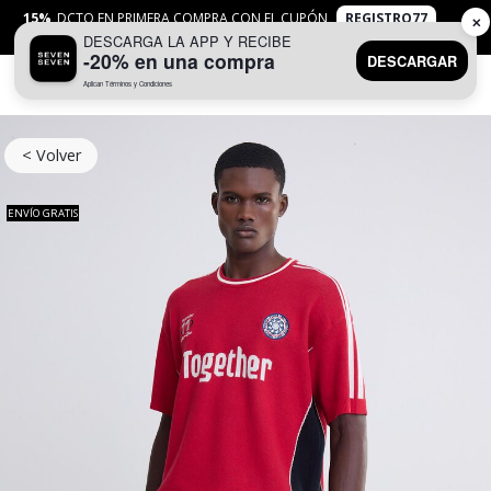
15%
DCTO EN PRIMERA COMPRA CON EL CUPÓN
REGISTRO77
✕
DESCARGA LA APP Y RECIBE
APLICAN
TYC
-20% en una compra
DESCARGAR
Aplican Términos y Condiciones
0
< Volver
ENVÍO GRATIS