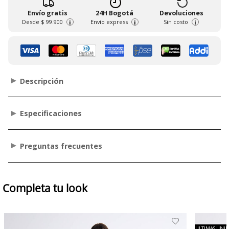
Envío gratis
24H Bogotá
Devoluciones
Desde
$ 99.900
Envío express
Sin costo
i
i
i
Descripción
Especificaciones
Preguntas frecuentes
Completa tu look
ULTIMAS UNI