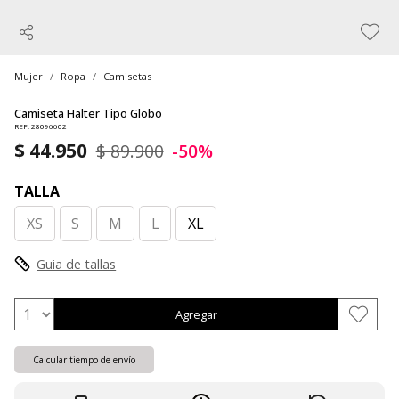
Mujer
Ropa
Camisetas
Camiseta Halter Tipo Globo
REF. 28096602
$ 44.950
$ 89.900
-50%
TALLA
XS
S
M
L
XL
Guia de tallas
Agregar
Calcular tiempo de envío