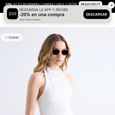
15%
DCTO EN PRIMERA COMPRA CON EL CUPÓN
REGISTRO77
✕
DESCARGA LA APP Y RECIBE
APLICAN
TYC
-20% en una compra
DESCARGAR
Aplican Términos y Condiciones
0
< Volver