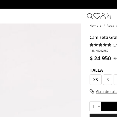
0
Hombre
Ropa
Camiseta Gráf
5
/
REF. 45092750
$ 24.950
$
TALLA
XS
S
Guia de tall