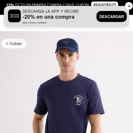
15%
DCTO EN PRIMERA COMPRA CON EL CUPÓN
REGISTRO77
✕
DESCARGA LA APP Y RECIBE
APLICAN
TYC
-20% en una compra
DESCARGAR
Aplican Términos y Condiciones
0
< Volver