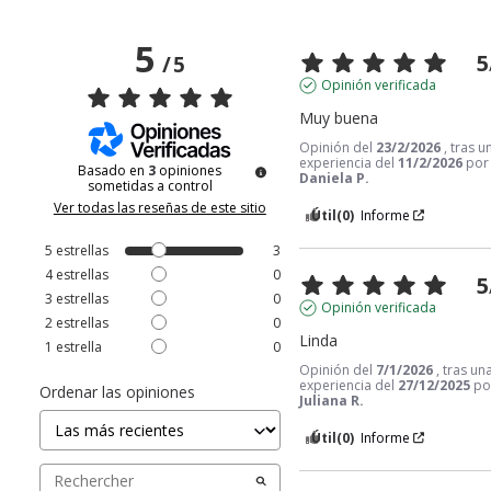
5
5
/
5
Opinión verificada
Muy buena
Opinión del
23/2/2026
, tras u
experiencia del
11/2/2026
por
Basado en
3
opiniones
Daniela P.
sometidas a control
Ver todas las reseñas de este sitio
Útil
(0)
Informe
5
estrellas
3
4
estrellas
0
5
3
estrellas
0
Opinión verificada
2
estrellas
0
Linda
1
estrella
0
Opinión del
7/1/2026
, tras un
experiencia del
27/12/2025
po
Ordenar las opiniones
Juliana R.
Útil
(0)
Informe