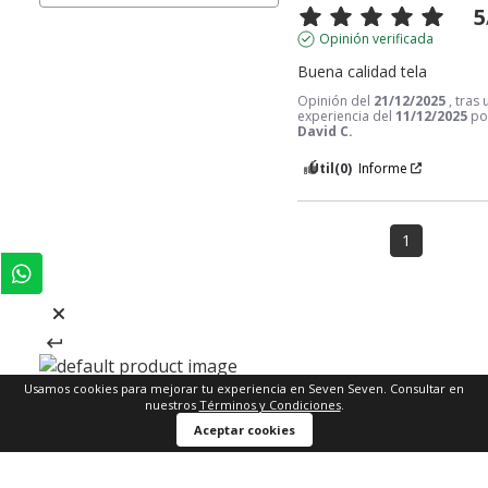
5
Opinión verificada
Buena calidad tela
Opinión del
21/12/2025
, tras
experiencia del
11/12/2025
po
David C.
Útil
(0)
Informe
1
Usamos cookies para mejorar tu experiencia en Seven Seven. Consultar en
nuestros
Términos y Condiciones
.
Comprar ahora
Aceptar cookies