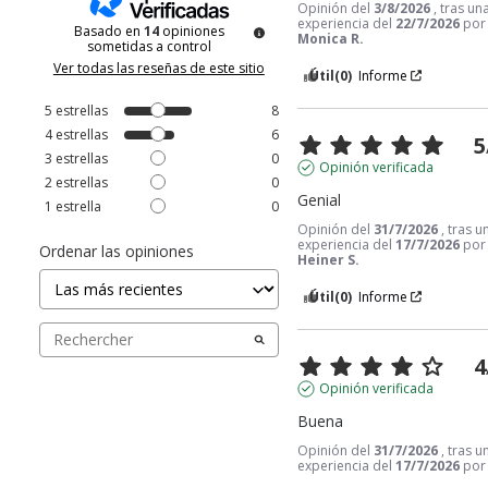
Opinión del
3/8/2026
, tras un
experiencia del
22/7/2026
por
Basado en
14
opiniones
Monica R.
sometidas a control
Ver todas las reseñas de este sitio
Útil
(0)
Informe
5
estrellas
8
4
estrellas
6
5
3
estrellas
0
Opinión verificada
2
estrellas
0
Genial
1
estrella
0
Opinión del
31/7/2026
, tras u
experiencia del
17/7/2026
por
Ordenar las opiniones
Heiner S.
Útil
(0)
Informe
4
Opinión verificada
Buena
Opinión del
31/7/2026
, tras u
experiencia del
17/7/2026
po