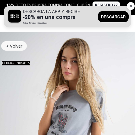
15%
DCTO EN PRIMERA COMPRA CON EL CUPÓN
REGISTRO77
✕
DESCARGA LA APP Y RECIBE
APLICAN
TYC
-20% en una compra
DESCARGAR
Aplican Términos y Condiciones
0
< Volver
ULTIMAS UNIDADES