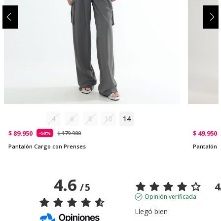
4
6
8
10
14
$ 89.950
$ 49.950
$ 179.900
-50%
Pantalón Cargo con Prenses
Pantalón c
4.6
4
/
5
Opinión verificada
Llegó bien