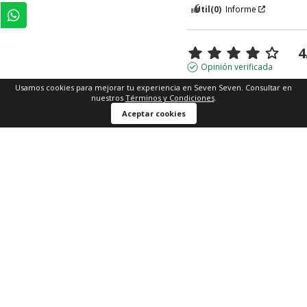
Útil
(0)
Informe
4
Opinión verificada
Es bonita, pero de baja cal
Usamos cookies para mejorar tu experiencia en Seven Seven. Consultar en
nuestros
Términos y Condiciones
.
Opinión del
28/7/2026
, tras u
Aceptar cookies
experiencia del
18/7/2026
po
Útil
(0)
Informe
5
Opinión verificada
lindo el estampado y el 
material
Opinión del
27/7/2026
, tras u
experiencia del
17/7/2026
por
Xiomara H.
Útil
(0)
Informe