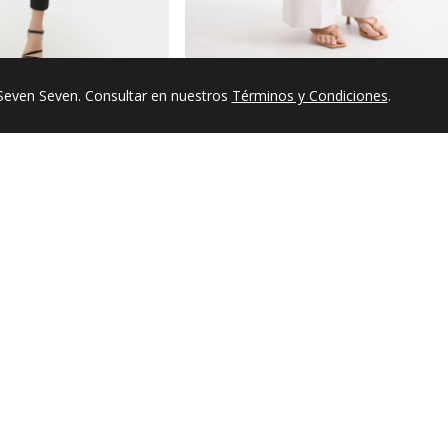
$ 64.950
109.900
$ 129.900
-50%
Seven Seven. Consultar en nuestros
Términos y Condiciones
.
Pantalón Culotte de Tiro Alto
4
/
5
Opinión verificada
Es una camiseta más holgada de lo que esperaba
Opinión del
24/2/2026
, tras una experiencia del
9/2/2026
por
Merc
Útil
(0)
Informe
0
1
1
0