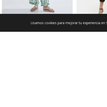
$ 64.950
$ 54.950
$ 129.900
$ 
-50%
-50%
Usamos cookies para mejorar tu experiencia en 
Pantalón Fluido Estampado
Pantalón Casual
4
/
5
Basado en
1
opiniones
sometidas a control
Ver todas las reseñas de este sitio
5
estrellas
4
estrellas
3
estrellas