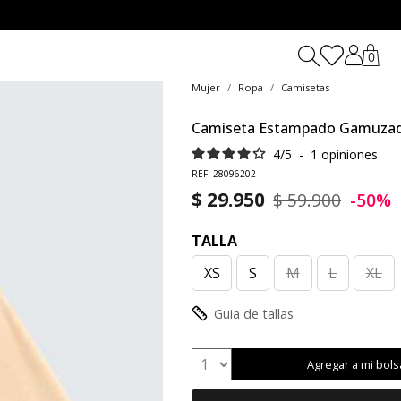
0
Mujer
Ropa
Camisetas
Camiseta Estampado Gamuza
4
/
5
-
1
opiniones
REF. 28096202
$ 29.950
$ 59.900
-50%
TALLA
XS
S
M
L
XL
Guia de tallas
Agregar a mi bols