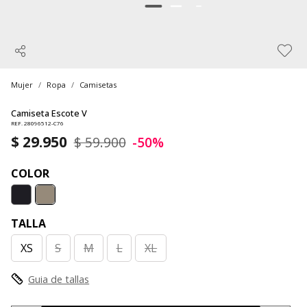
Mujer
Ropa
Camisetas
Camiseta Escote V
REF. 28096512-C76
$ 29.950
$ 59.900
-50%
COLOR
TALLA
XS
S
M
L
XL
Guia de tallas