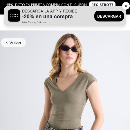
15%
DCTO EN PRIMERA COMPRA CON EL CUPÓN
REGISTRO77
✕
DESCARGA LA APP Y RECIBE
APLICAN
TYC
-20% en una compra
DESCARGAR
Aplican Términos y Condiciones
0
< Volver