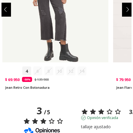
4
6
8
10
12
14
$ 69.950
$ 79.950
$ 139.900
-50%
Jean Retro Con Botonadura
Jean Flare
3
3
/
5
Opinión verificada
tallaje ajustado