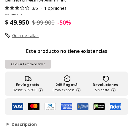
Camiseta En Mesh De Animal Print
3
/
5
-
1
opiniones
REF. 28095613
$ 49.950
$ 99.900
-50%
Guia de tallas
Este producto no tiene existencias
Calcular tiempo de envío
Envío gratis
24H Bogotá
Devoluciones
Desde
$ 99.900
Envío express
Sin costo
i
i
i
Descripción