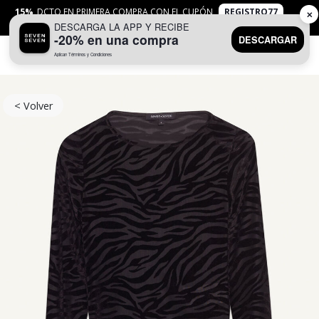
15%
DCTO EN PRIMERA COMPRA CON EL CUPÓN
REGISTRO77
✕
DESCARGA LA APP Y RECIBE
APLICAN
TYC
-20% en una compra
DESCARGAR
Aplican Términos y Condiciones
0
< Volver