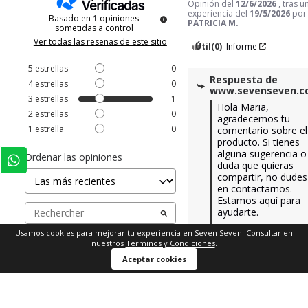
Opinión del
12/6/2026
, tras u
experiencia del
19/5/2026
po
Basado en
1
opiniones
PATRICIA M.
sometidas a control
Ver todas las reseñas de este sitio
Útil
(0)
Informe
5
estrellas
0
Respuesta de
4
estrellas
0
www.sevenseven.
3
estrellas
1
Hola Maria, 
2
estrellas
0
agradecemos tu 
1
estrella
0
comentario sobre el 
producto. Si tienes 
alguna sugerencia o 
Ordenar las opiniones
duda que quieras 
compartir, no dudes 
en contactarnos. 
Estamos aquí para 
ayudarte. 

Usamos cookies para mejorar tu experiencia en Seven Seven. Consultar en
Equipo servicio al 
nuestros
Términos y Condiciones
.
cliente.
Aceptar cookies
1