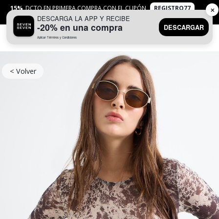
15%
DCTO EN PRIMERA COMPRA CON EL CUPÓN
REGISTRO77
✕
DESCARGA LA APP Y RECIBE
APLICAN
TYC
-20% en una compra
DESCARGAR
Aplican Términos y Condiciones
0
< Volver