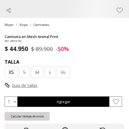
Mujer
Ropa
Camisetas
Camiseta en Mesh Animal Print
REF. 28096106
$ 44.950
$ 89.900
-50%
TALLA
XS
S
M
L
XL
Guia de tallas
Agregar
Calcular tiempo de envío