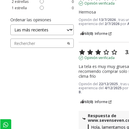
2
estrellas
0
Opinión verificada
1
estrella
0
Hermosa
Ordenar las opiniones
Opinión del
13/7/2026
, tras u
experiencia del
2/7/2026
por
Útil
(0)
Informe
3
Opinión verificada
La tela es muy muy gruesa,
recomiendo comprar solo si
clima frío
Opinión del
22/12/2025
, tras
experiencia del
4/12/2025
po
B.
Útil
(0)
Informe
Respuesta de
www.sevenseven.
Hola, lamentamos q