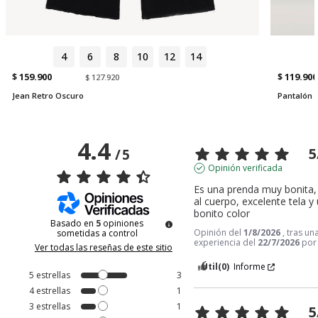
4
6
8
10
12
14
$ 159.900
$ 119.900
$ 127.920
Jean Retro Oscuro
Pantalón P
4.4
5
/
5
Opinión verificada
Es una prenda muy bonita, 
al cuerpo, excelente tela y
bonito color
Basado en
5
opiniones
Opinión del
1/8/2026
, tras un
sometidas a control
experiencia del
22/7/2026
po
Ver todas las reseñas de este sitio
Útil
(0)
Informe
5
estrellas
3
4
estrellas
1
3
estrellas
1
5