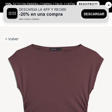
15%
DCTO EN PRIMERA COMPRA CON EL CUPÓN
REGISTRO77
✕
DESCARGA LA APP Y RECIBE
APLICAN
TYC
-20% en una compra
DESCARGAR
Aplican Términos y Condiciones
0
< Volver