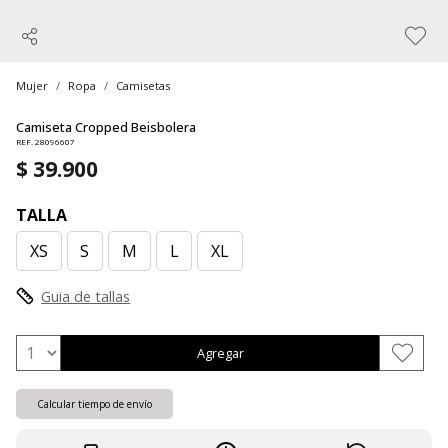
Mujer
Ropa
Camisetas
Camiseta Cropped Beisbolera
REF. 28096607
$ 39.900
TALLA
XS
S
M
L
XL
Guia de tallas
Agregar
Calcular tiempo de envío