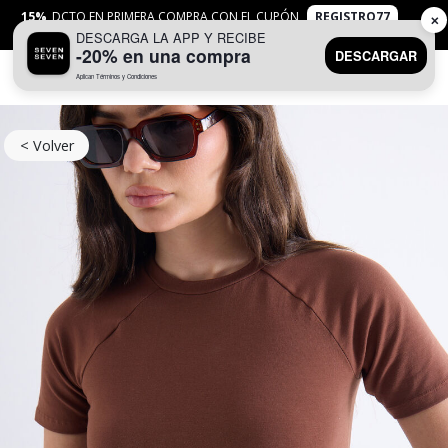
15%
DCTO EN PRIMERA COMPRA CON EL CUPÓN
REGISTRO77
✕
DESCARGA LA APP Y RECIBE
APLICAN
TYC
-20% en una compra
DESCARGAR
Aplican Términos y Condiciones
0
< Volver