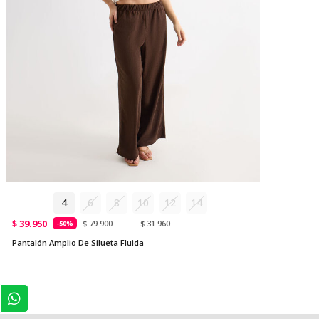
4
6
8
10
12
14
$ 39.950
$ 79.900
$ 31.960
-50%
Pantalón Amplio De Silueta Fluida