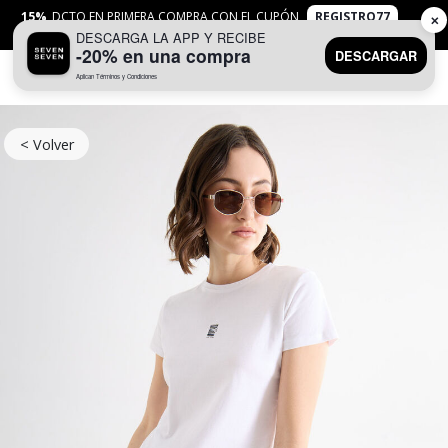
15%
DCTO EN PRIMERA COMPRA CON EL CUPÓN
REGISTRO77
✕
DESCARGA LA APP Y RECIBE
APLICAN
TYC
-20% en una compra
DESCARGAR
Aplican Términos y Condiciones
0
< Volver