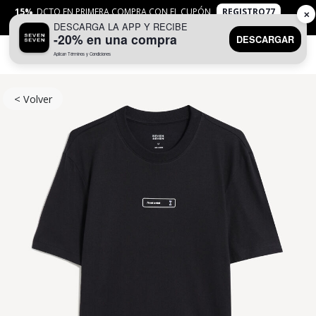
15%
DCTO EN PRIMERA COMPRA CON EL CUPÓN
REGISTRO77
✕
DESCARGA LA APP Y RECIBE
APLICAN
TYC
-20% en una compra
DESCARGAR
Aplican Términos y Condiciones
0
< Volver