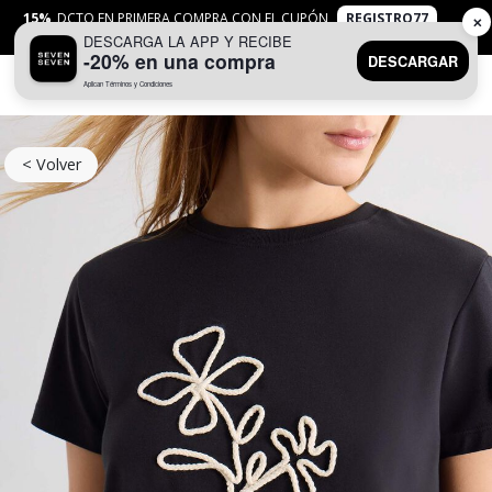
15%
DCTO EN PRIMERA COMPRA CON EL CUPÓN
REGISTRO77
✕
DESCARGA LA APP Y RECIBE
APLICAN
TYC
-20% en una compra
DESCARGAR
Aplican Términos y Condiciones
0
< Volver