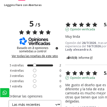
Leggins Flare con Aberturas
5
5
/
5
Opinión verificada
Muy linda
Opinión del
26/7/2026
, tras u
experiencia del
16/7/2026
por
Basado en
2
opiniones
Lady alexandra A.
sometidas a control
Ver todas las reseñas de este sitio
Útil
(0)
Informe
5
estrellas
2
4
estrellas
0
5
3
estrellas
0
Opinión verificada
2
estrellas
0
Me gusto el diseño que es 
1
estrella
0
diferente y la tela de esta 
camiseta es mucho mejor 
Ordenar las opiniones
otras que tienen que son m
delgadas.