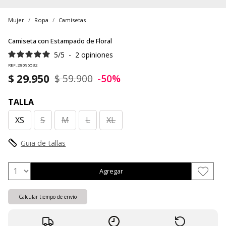
Mujer
Ropa
Camisetas
Camiseta con Estampado de Floral
5
/
5
-
2
opiniones
REF. 28096532
$ 29.950
$ 59.900
-50%
TALLA
XS
S
M
L
XL
Guia de tallas
Agregar
Calcular tiempo de envío