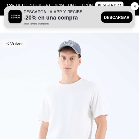
15%
DCTO EN PRIMERA COMPRA CON EL CUPÓN
REGISTRO77
✕
DESCARGA LA APP Y RECIBE
APLICAN
TYC
-20% en una compra
DESCARGAR
Aplican Términos y Condiciones
0
< Volver