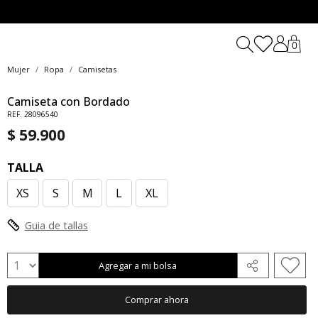
0
Mujer
Ropa
Camisetas
Camiseta con Bordado
REF. 28096540
$ 59.900
TALLA
XS
S
M
L
XL
Guia de tallas
Agregar a mi bolsa
Comprar ahora