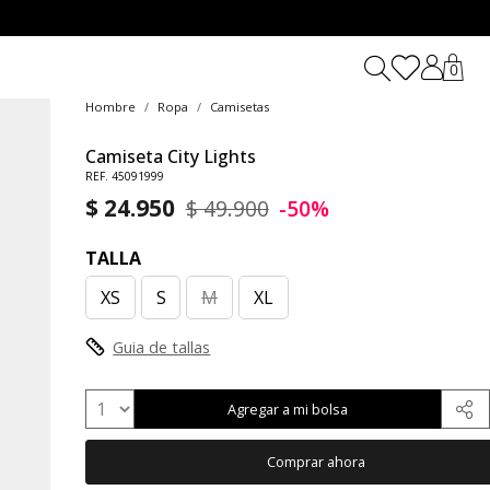
0
Hombre
Ropa
Camisetas
Camiseta City Lights
REF. 45091999
$ 24.950
$ 49.900
-50%
TALLA
XS
S
M
XL
Guia de tallas
Agregar a mi bolsa
Comprar ahora