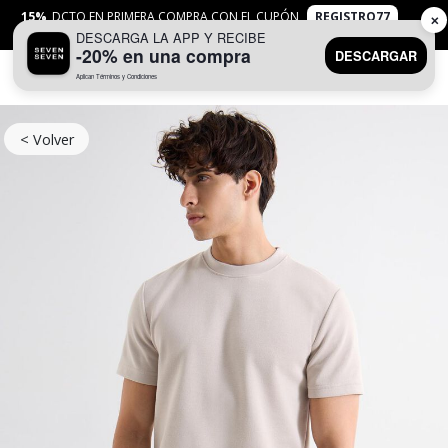
15%
DCTO EN PRIMERA COMPRA CON EL CUPÓN
REGISTRO77
✕
DESCARGA LA APP Y RECIBE
APLICAN
TYC
-20% en una compra
DESCARGAR
Aplican Términos y Condiciones
0
< Volver