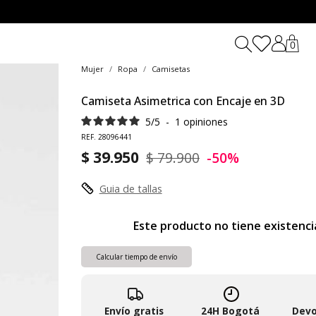
0
Mujer
Ropa
Camisetas
Camiseta Asimetrica con Encaje en 3D
5
/
5
-
1
opiniones
REF. 28096441
$ 39.950
$ 79.900
-50%
Guia de tallas
Este producto no tiene existenci
Calcular tiempo de envío
Envío gratis
24H Bogotá
Devo