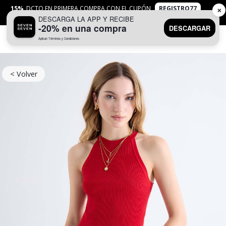
15%
DCTO EN PRIMERA COMPRA CON EL CUPÓN
REGISTRO77
✕
DESCARGA LA APP Y RECIBE
APLICAN
TYC
-20% en una compra
DESCARGAR
Aplican Términos y Condiciones
0
< Volver