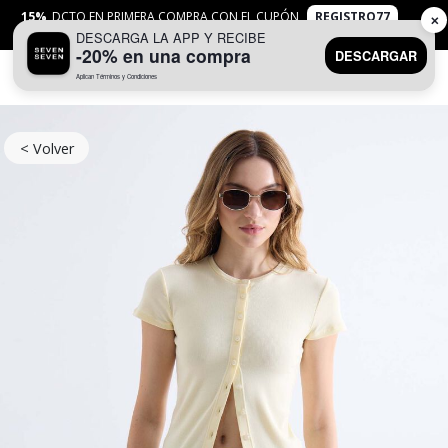
15%
DCTO EN PRIMERA COMPRA CON EL CUPÓN
REGISTRO77
✕
DESCARGA LA APP Y RECIBE
APLICAN
TYC
-20% en una compra
DESCARGAR
Aplican Términos y Condiciones
0
< Volver