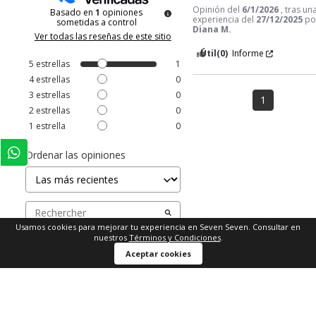
Opinión del
6/1/2026
, tras un
Basado en
1
opiniones
experiencia del
27/12/2025
po
sometidas a control
Diana M.
Ver todas las reseñas de este sitio
Útil
(0)
Informe
5
estrellas
1
4
estrellas
0
3
estrellas
0
1
2
estrellas
0
1
estrella
0
Ordenar las opiniones
Usamos cookies para mejorar tu experiencia en Seven Seven. Consultar en
nuestros
Términos y Condiciones
.
Comprar ahora
Aceptar cookies