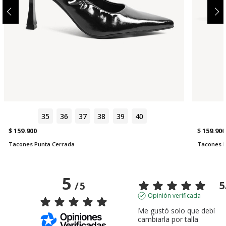
35
36
37
38
39
40
$ 159.900
$ 159.900
Tacones Punta Cerrada
Tacones B
5
5
/
5
Opinión verificada
Me gustó solo que debí 
cambiarla por talla