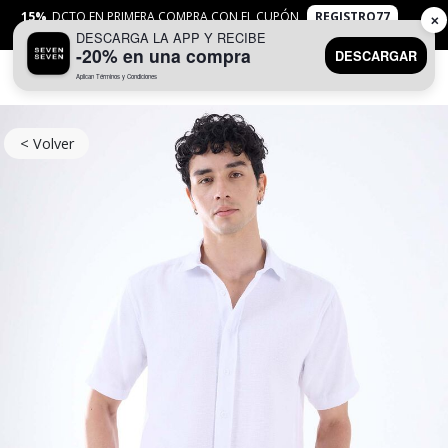
15%
DCTO EN PRIMERA COMPRA CON EL CUPÓN
REGISTRO77
✕
DESCARGA LA APP Y RECIBE
APLICAN
TYC
-20% en una compra
DESCARGAR
Aplican Términos y Condiciones
0
< Volver