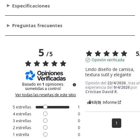
Especificaciones
Preguntas frecuentes
5
5
/
5
Opinión verificada
Lindo diseño de camisa, 
textura sutil y elegante
Opinión del
22/4/2026
, tras u
Basado en
1
opiniones
experiencia del
9/4/2026
por
sometidas a control
Cristian David R.
Ver todas las reseñas de este sitio
Útil
(0)
Informe
5
estrellas
1
4
estrellas
0
3
estrellas
0
1
2
estrellas
0
1
estrella
0