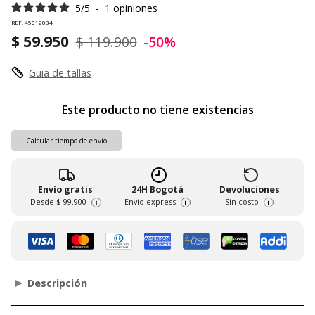
5
/
5
-
1
opiniones
REF. 45012084
$ 59.950
$ 119.900
-50%
Guia de tallas
Este producto no tiene existencias
Calcular tiempo de envío
Envío gratis
24H Bogotá
Devoluciones
Desde
$ 99.900
Envío express
Sin costo
i
i
i
Descripción