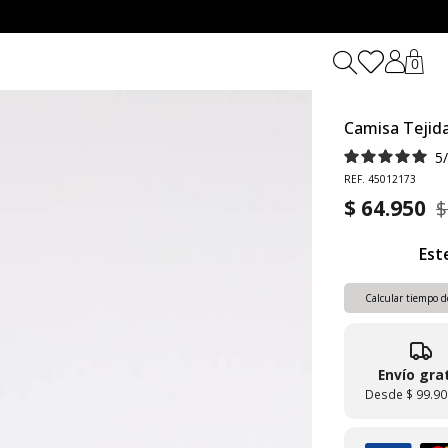
0
Camisa Tejid
5
REF. 45012173
$ 64.950
$
Est
Calcular tiempo d
Envío gra
Desde
$ 99.90