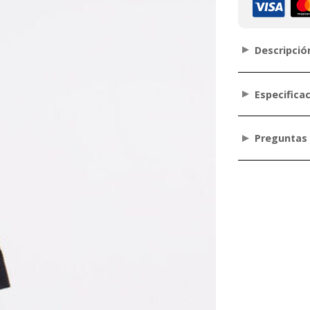
Descripció
Especifica
Preguntas