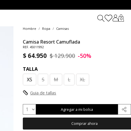
0
Hombre
Ropa
Camisas
Camisa Resort Camuflada
REF. 45011992
$ 64.950
$ 129.900
-50%
TALLA
XS
S
M
L
XL
Guia de tallas
Agregar a mi bolsa
Comprar ahora