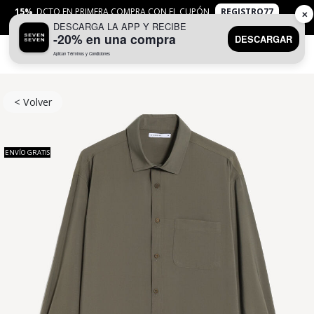
15%
DCTO EN PRIMERA COMPRA CON EL CUPÓN
REGISTRO77
✕
DESCARGA LA APP Y RECIBE
APLICAN
TYC
-20% en una compra
DESCARGAR
Aplican Términos y Condiciones
0
< Volver
ENVÍO GRATIS