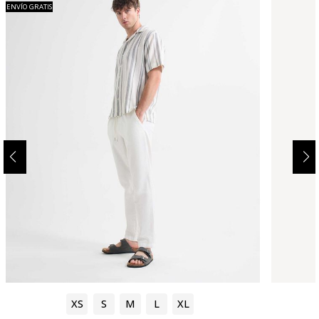
ENVÍO GRATIS
XS
S
M
L
XL