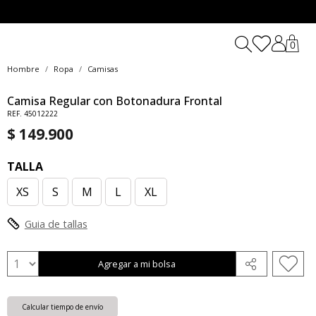
0
Hombre
Ropa
Camisas
Camisa Regular con Botonadura Frontal
REF. 45012222
$ 149.900
TALLA
XS
S
M
L
XL
Guia de tallas
Agregar a mi bolsa
Calcular tiempo de envío