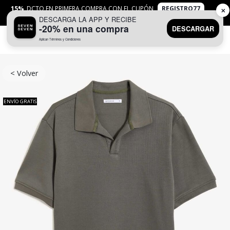
15%
DCTO EN PRIMERA COMPRA CON EL CUPÓN
REGISTRO77
✕
DESCARGA LA APP Y RECIBE
APLICAN
TYC
-20% en una compra
DESCARGAR
Aplican Términos y Condiciones
0
< Volver
ENVÍO GRATIS