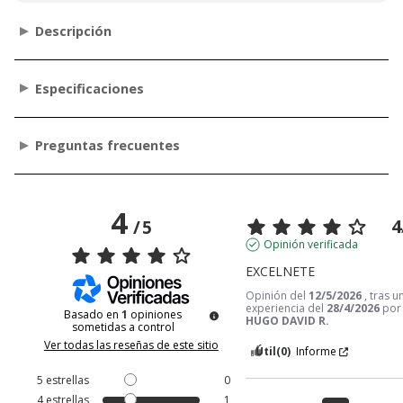
Descripción
Especificaciones
Preguntas frecuentes
4
4
/
5
Opinión verificada
EXCELNETE
Opinión del
12/5/2026
, tras u
experiencia del
28/4/2026
por
Basado en
1
opiniones
HUGO DAVID R.
sometidas a control
Ver todas las reseñas de este sitio
Útil
(0)
Informe
5
estrellas
0
4
estrellas
1