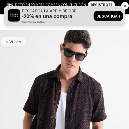
15%
DCTO EN PRIMERA COMPRA CON EL CUPÓN
REGISTRO77
✕
DESCARGA LA APP Y RECIBE
APLICAN
TYC
-20% en una compra
DESCARGAR
Aplican Términos y Condiciones
0
< Volver