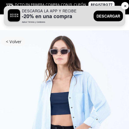
15%
DCTO EN PRIMERA COMPRA CON EL CUPÓN
REGISTRO77
✕
DESCARGA LA APP Y RECIBE
APLICAN
TYC
-20% en una compra
DESCARGAR
Aplican Términos y Condiciones
0
< Volver