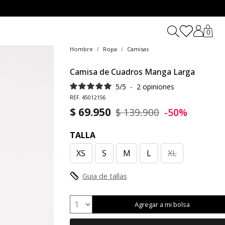
0
Hombre
Ropa
Camisas
Camisa de Cuadros Manga Larga
5
/
5
-
2
opiniones
REF. 45012156
$ 69.950
$ 139.900
-50%
TALLA
XS
S
M
L
XL
Guia de tallas
Agregar a mi bolsa