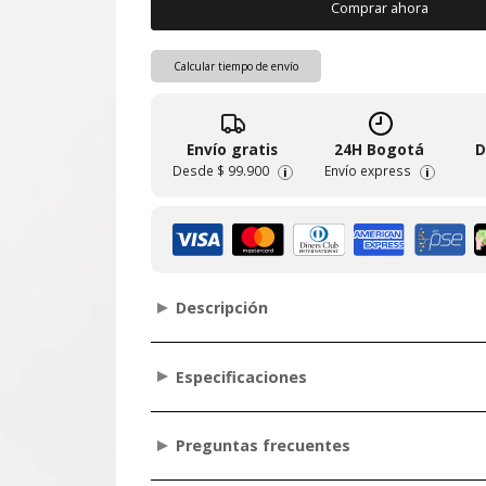
Comprar ahora
Calcular tiempo de envío
Envío gratis
24H Bogotá
D
Desde
$ 99.900
Envío express
i
i
Descripción
Especificaciones
Preguntas frecuentes