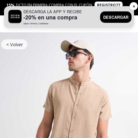
15%
DCTO EN PRIMERA COMPRA CON EL CUPÓN
REGISTRO77
✕
DESCARGA LA APP Y RECIBE
APLICAN
TYC
-20% en una compra
DESCARGAR
Aplican Términos y Condiciones
0
< Volver