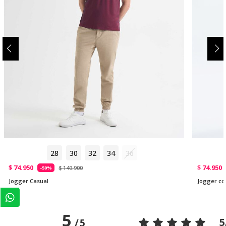
28
30
32
34
36
$ 74.950
$ 74.950
$ 149.900
-50%
Jogger Casual
Jogger con
5
5
/
5