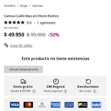
Hombre
Ropa
Camisas
Camisa Cuello Mao en Efecto Rústico
5
/
5
-
1
opiniones
REF. 45012096
$ 49.950
$ 99.900
-50%
Guia de tallas
Este producto no tiene existencias
Calcular tiempo de envío
Envío gratis
24H Bogotá
Devoluciones
Desde
$ 99.900
Envío express
Sin costo
i
i
i