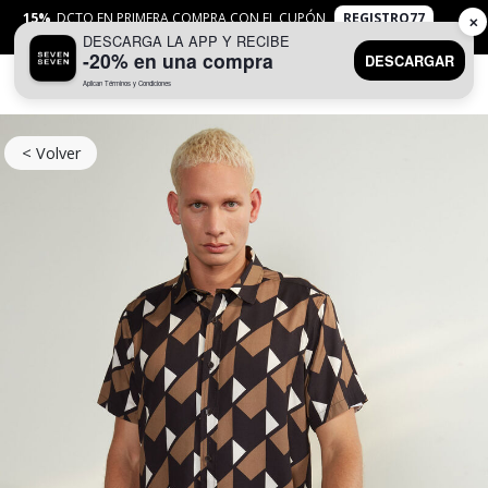
15%
DCTO EN PRIMERA COMPRA CON EL CUPÓN
REGISTRO77
✕
DESCARGA LA APP Y RECIBE
APLICAN
TYC
-20% en una compra
DESCARGAR
Aplican Términos y Condiciones
0
< Volver