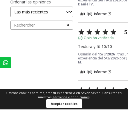
experiencia del
16/3/2026
por
Ordenar las opiniones
Daniel V.
Útil
(0)
Informe
5
Opinión verificada
Textura y fit 10/10
Opinión del
15/3/2026
, tras u
experiencia del
5/3/2026
por
M.
Útil
(0)
Informe
5
Usamos cookies para mejorar tu experiencia en Seven Seven. Consultar en
Opinión verificada
nuestros
Términos y Condiciones
.
Comprar ahora
Aceptar cookies
Me gustó mucho, el color e
exacto el de la foto, está 
bien confeccionado,
Opinión del
20/12/2025
, tras
experiencia del
10/12/2025
po