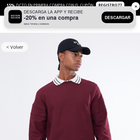
15%
DCTO EN PRIMERA COMPRA CON EL CUPÓN
REGISTRO77
✕
DESCARGA LA APP Y RECIBE
APLICAN
TYC
-20% en una compra
DESCARGAR
Aplican Términos y Condiciones
0
< Volver