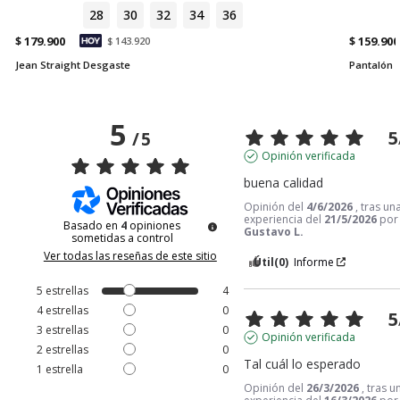
28
30
32
34
36
$ 179.900
$ 159.900
$ 143.920
Jean Straight Desgaste
Pantalón 
5
5
/
5
Opinión verificada
buena calidad
Opinión del
4/6/2026
, tras un
experiencia del
21/5/2026
por
Basado en
4
opiniones
Gustavo L.
sometidas a control
Ver todas las reseñas de este sitio
Útil
(0)
Informe
5
estrellas
4
4
estrellas
0
5
3
estrellas
0
Opinión verificada
2
estrellas
0
Tal cuál lo esperado
1
estrella
0
Opinión del
26/3/2026
, tras u