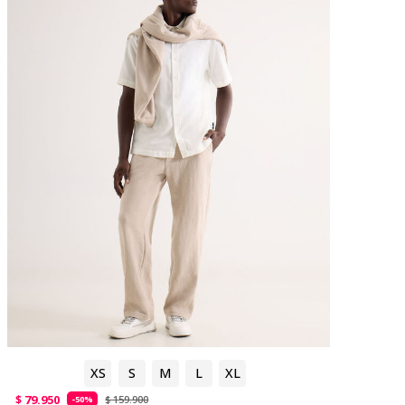
XS
S
M
L
XL
$ 79.950
$ 159.900
-50%