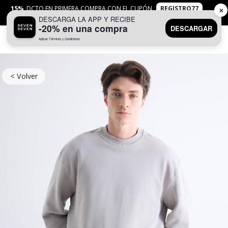
15%
DCTO EN PRIMERA COMPRA CON EL CUPÓN
REGISTRO77
✕
DESCARGA LA APP Y RECIBE
APLICAN
TYC
-20% en una compra
DESCARGAR
Aplican Términos y Condiciones
0
< Volver