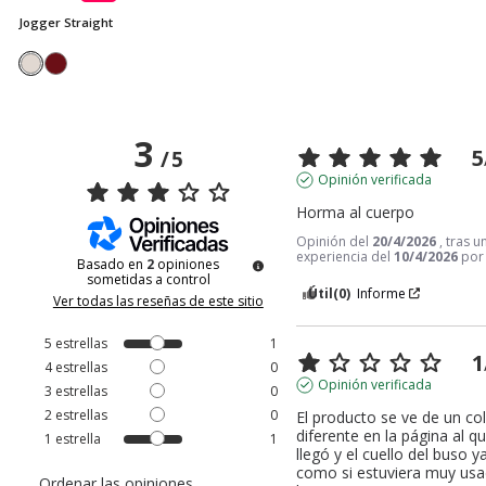
Jogger Straight
3
5
/
5
Opinión verificada
Horma al cuerpo
Opinión del
20/4/2026
, tras u
experiencia del
10/4/2026
po
Basado en
2
opiniones
sometidas a control
Útil
(0)
Informe
Ver todas las reseñas de este sitio
5
estrellas
1
1
4
estrellas
0
Opinión verificada
3
estrellas
0
2
estrellas
0
El producto se ve de un col
diferente en la página al q
1
estrella
1
llegó y el cuello del buso ya
como si estuviera muy usad
Ordenar las opiniones