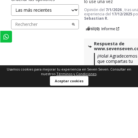
lo use una vez
Opinión del
7/1/2026
, tras un
experiencia del
17/12/2025
po
Sebastian R.
Útil
(0)
Informe
Respuesta de
www.sevenseven.
¡Hola! Agradecemos 
que compartas tu 
experiencia con 
Usamos cookies para mejorar tu experiencia en Seven Seven. Consultar en
nosotros. 
nuestros
Términos y Condiciones
.
Lamentamos lo 
Comprar ahora
Aceptar cookies
sucedido con tu 
producto. Esperamo
que el proceso de 
garantía haya sido 
satisfactorio para ti.

Equipo servicio al 
cliente
1