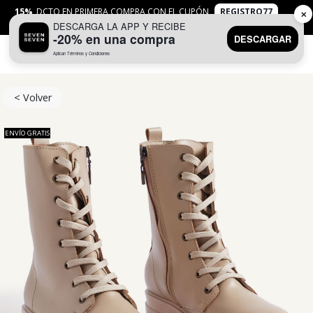
15%
DCTO EN PRIMERA COMPRA CON EL CUPÓN
REGISTRO77
✕
DESCARGA LA APP Y RECIBE
APLICAN
TYC
-20% en una compra
DESCARGAR
Aplican Términos y Condiciones
0
< Volver
ENVÍO GRATIS