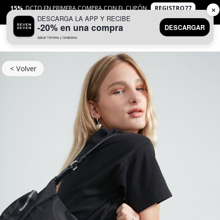
15%
DCTO EN PRIMERA COMPRA CON EL CUPÓN
REGISTRO77
✕
DESCARGA LA APP Y RECIBE
APLICAN
TYC
-20% en una compra
DESCARGAR
Aplican Términos y Condiciones
0
< Volver