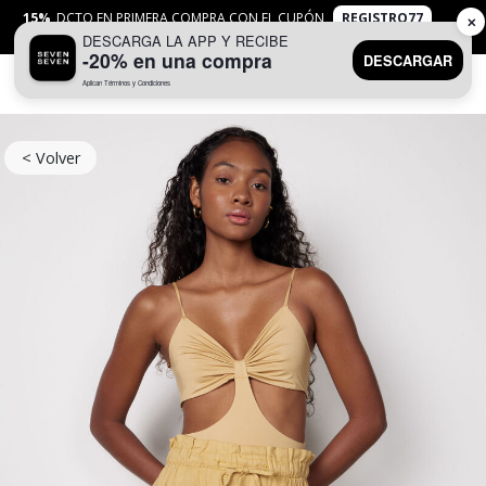
15%
DCTO EN PRIMERA COMPRA CON EL CUPÓN
REGISTRO77
✕
DESCARGA LA APP Y RECIBE
APLICAN
TYC
-20% en una compra
DESCARGAR
Aplican Términos y Condiciones
0
< Volver