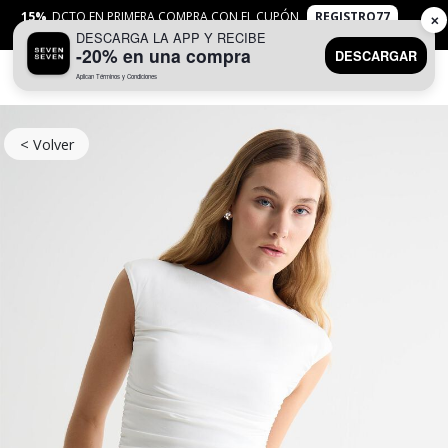
15%
DCTO EN PRIMERA COMPRA CON EL CUPÓN
REGISTRO77
✕
DESCARGA LA APP Y RECIBE
APLICAN
TYC
-20% en una compra
DESCARGAR
Aplican Términos y Condiciones
0
< Volver