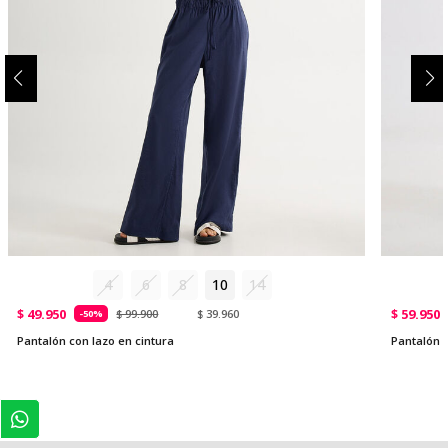
4
6
8
10
14
$ 49.950
$ 59.950
$ 99.900
$ 39.960
-50%
Pantalón con lazo en cintura
Pantalón F