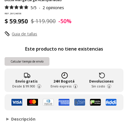
5
/
5
-
2
opiniones
REF. 28124058
$ 59.950
$ 119.900
-50%
Guia de tallas
Este producto no tiene existencias
Calcular tiempo de envío
Envío gratis
24H Bogotá
Devoluciones
Desde
$ 99.900
Envío express
Sin costo
i
i
i
Descripción