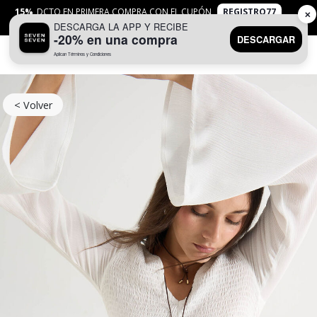
15%
DCTO EN PRIMERA COMPRA CON EL CUPÓN
REGISTRO77
✕
DESCARGA LA APP Y RECIBE
APLICAN
TYC
-20% en una compra
DESCARGAR
Aplican Términos y Condiciones
0
< Volver