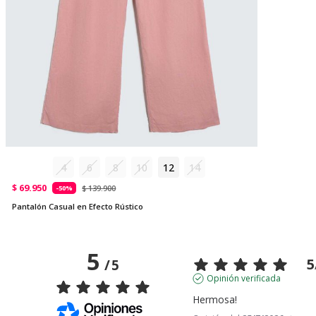
4
6
8
10
12
14
$ 69.950
$ 139.900
-50%
Pantalón Casual en Efecto Rústico
5
5
/
5
Opinión verificada
Hermosa!