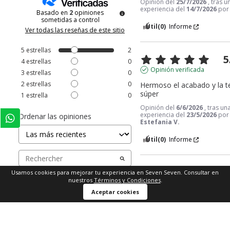
Opinión del
25/7/2026
, tras u
experiencia del
14/7/2026
po
Basado en
2
opiniones
sometidas a control
Útil
(0)
Informe
Ver todas las reseñas de este sitio
5
estrellas
2
5
4
estrellas
0
Opinión verificada
3
estrellas
0
2
estrellas
0
Hermoso el acabado y la te
súper
1
estrella
0
Opinión del
6/6/2026
, tras un
experiencia del
23/5/2026
por
Ordenar las opiniones
Estefania V.
Útil
(0)
Informe
Usamos cookies para mejorar tu experiencia en Seven Seven. Consultar en
1
nuestros
Términos y Condiciones
.
Aceptar cookies