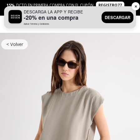
15%
DCTO EN PRIMERA COMPRA CON EL CUPÓN
REGISTRO77
✕
DESCARGA LA APP Y RECIBE
APLICAN
TYC
-20% en una compra
DESCARGAR
Aplican Términos y Condiciones
0
< Volver