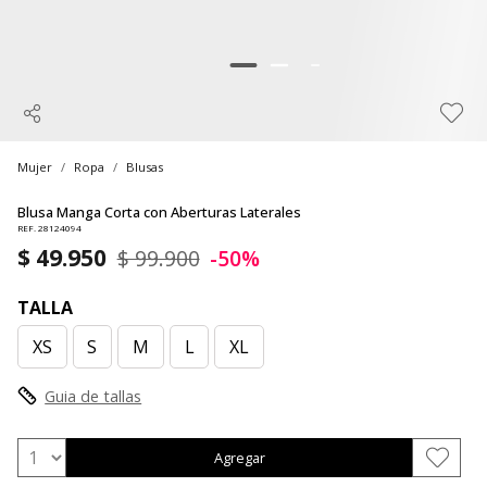
Mujer
Ropa
Blusas
Blusa Manga Corta con Aberturas Laterales
REF. 28124094
$ 49.950
$ 99.900
-50%
TALLA
XS
S
M
L
XL
Guia de tallas
Agregar