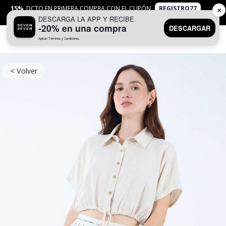
15%
DCTO EN PRIMERA COMPRA CON EL CUPÓN
REGISTRO77
✕
DESCARGA LA APP Y RECIBE
APLICAN
TYC
-20% en una compra
DESCARGAR
Aplican Términos y Condiciones
0
< Volver