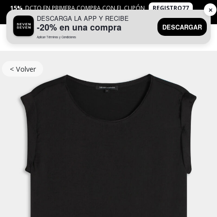
15%
DCTO EN PRIMERA COMPRA CON EL CUPÓN
REGISTRO77
✕
DESCARGA LA APP Y RECIBE
APLICAN
TYC
-20% en una compra
DESCARGAR
Aplican Términos y Condiciones
0
< Volver