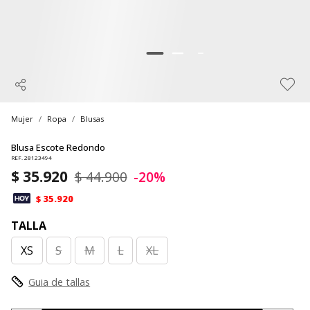
Mujer
Ropa
Blusas
Blusa Escote Redondo
REF. 28123494
$ 35.920
$ 44.900
-20%
$ 35.920
TALLA
XS
S
M
L
XL
Guia de tallas