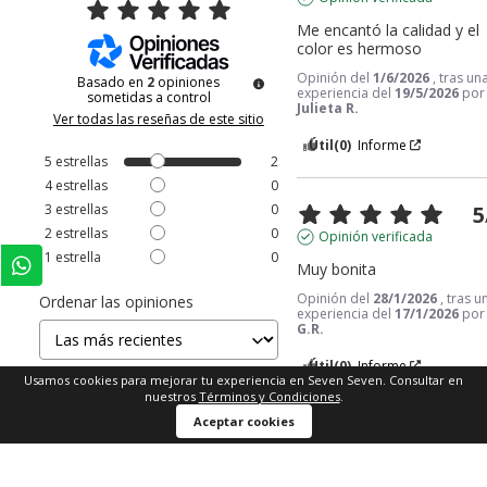
Me encantó la calidad y el 
color es hermoso
Opinión del
1/6/2026
, tras un
Basado en
2
opiniones
experiencia del
19/5/2026
por
sometidas a control
Julieta R.
Ver todas las reseñas de este sitio
Útil
(0)
Informe
5
estrellas
2
4
estrellas
0
3
estrellas
0
5
2
estrellas
0
Opinión verificada
1
estrella
0
Muy bonita
Opinión del
28/1/2026
, tras u
Ordenar las opiniones
experiencia del
17/1/2026
por
G.R.
Útil
(0)
Informe
Usamos cookies para mejorar tu experiencia en Seven Seven. Consultar en
nuestros
Términos y Condiciones
.
Comprar ahora
Aceptar cookies
1