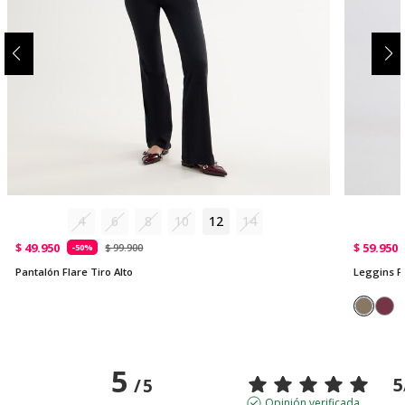
4
6
8
10
12
14
$ 49.950
$ 59.950
$ 99.900
-50%
Pantalón Flare Tiro Alto
Leggins F
5
5
/
5
Opinión verificada