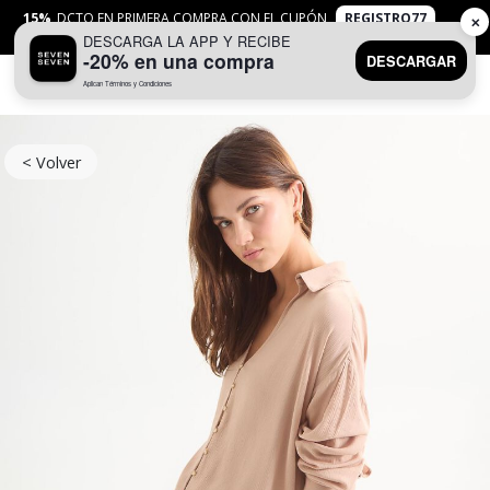
15%
DCTO EN PRIMERA COMPRA CON EL CUPÓN
REGISTRO77
✕
DESCARGA LA APP Y RECIBE
APLICAN
TYC
-20% en una compra
DESCARGAR
Aplican Términos y Condiciones
0
< Volver