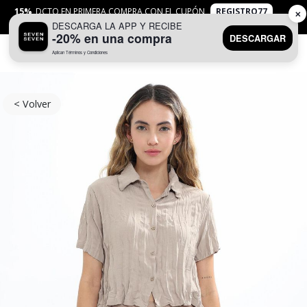
15%
DCTO EN PRIMERA COMPRA CON EL CUPÓN
REGISTRO77
✕
DESCARGA LA APP Y RECIBE
APLICAN
TYC
-20% en una compra
DESCARGAR
Aplican Términos y Condiciones
0
< Volver