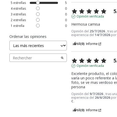
5
estrellas
5
4
estrellas
0
5
3
estrellas
0
Opinión verificada
2
estrellas
0
Hermosa camisa
1
estrella
0
Opinión del
25/7/2026
, tras u
experiencia del
14/7/2026
po
Ordenar las opiniones
Útil
(0)
Informe
5
Opinión verificada
Excelente producto, el color
varía un poco referente a la
foto, se ve mas verdoso en
persona
Opinión del
9/7/2026
, tras un
experiencia del
26/6/2026
po
C.
Útil
(0)
Informe