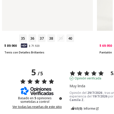
35
36
37
38
39
40
$ 89.900
$ 69.950
$ 71.920
Tenis con Detalles Brillantes
Pantalón C
5
5
/
5
Opinión verificada
Muy linda
Opinión del
29/7/2026
, tras u
experiencia del
19/7/2026
por
Basado en
5
opiniones
Camila Z.
sometidas a control
Ver todas las reseñas de este sitio
Útil
(0)
Informe