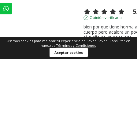
5
Opinión verificada
bien por que tiene horma al
cuerpo pero acalora un poc
el cuello es un poco alto
Usamos cookies para mejorar tu experiencia en Seven Seven. Consultar en
Opinión del
2/2/2026
, tras un
nuestros
Términos y Condiciones
.
experiencia del
22/1/2026
por
Aceptar cookies
Helga Ines M.
Útil
(0)
Informe
5
Opinión verificada
cómoda, fresca y estilo 
diferente, 10 de 10
Opinión del
25/1/2026
, tras u
experiencia del
15/1/2026
por
Keyla H.
Útil
(0)
Informe