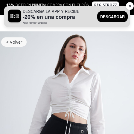
15%
DCTO EN PRIMERA COMPRA CON EL CUPÓN
REGISTRO77
✕
DESCARGA LA APP Y RECIBE
APLICAN
TYC
-20% en una compra
DESCARGAR
Aplican Términos y Condiciones
0
< Volver