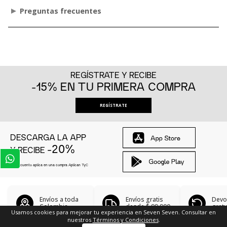
Preguntas frecuentes
REGÍSTRATE Y RECIBE
-15% EN TU PRIMERA COMPRA
REGÍSTRATE
DESCARGA LA APP
-20%
Y RECIBE
El descuento aplica en una compra Aplican
TyC
Envíos a toda
Envíos gratis
Devo
Colombia
desde
$ 99.900
gratu
Usamos cookies para mejorar tu experiencia en Seven Seven. Consultar en
nuestros
Términos y Condiciones
.