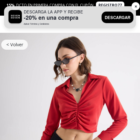
15%
DCTO EN PRIMERA COMPRA CON EL CUPÓN
REGISTRO77
✕
DESCARGA LA APP Y RECIBE
APLICAN
TYC
-20% en una compra
DESCARGAR
Aplican Términos y Condiciones
0
< Volver