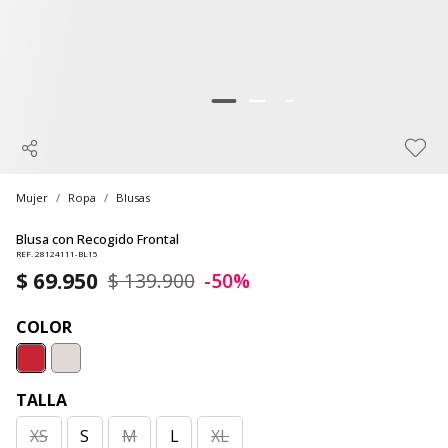
Mujer
Ropa
Blusas
Blusa con Recogido Frontal
REF. 28124111-BL15
$ 69.950
$ 139.900
-50%
COLOR
TALLA
XS
S
M
L
XL