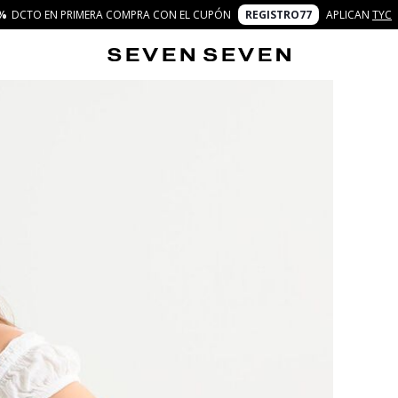
%
DCTO EN PRIMERA COMPRA CON EL CUPÓN
REGISTRO77
APLICAN
TYC